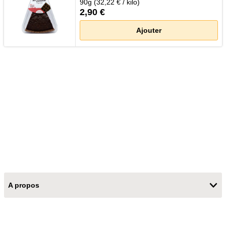
90g (32,22 € / kilo)
2,90 €
Ajouter
A propos